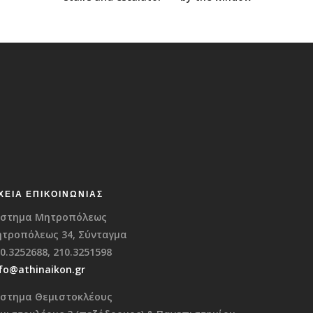
ΧΕΊΑ ΕΠΙΚΟΙΝΩΝΊΑΣ
στημα Μητροπόλεως
τροπόλεως 34, Σύνταγμα
0.3252688, 210.3251598
fo@athinaikon.gr
στημα Θεμιστοκλέους