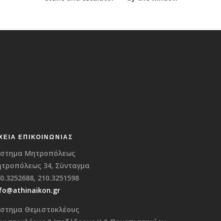
ΧΕΊΑ ΕΠΙΚΟΙΝΩΝΊΑΣ
στημα Μητροπόλεως
τροπόλεως 34, Σύνταγμα
0.3252688, 210.3251598
fo@athinaikon.gr
στημα Θεμιστοκλέους